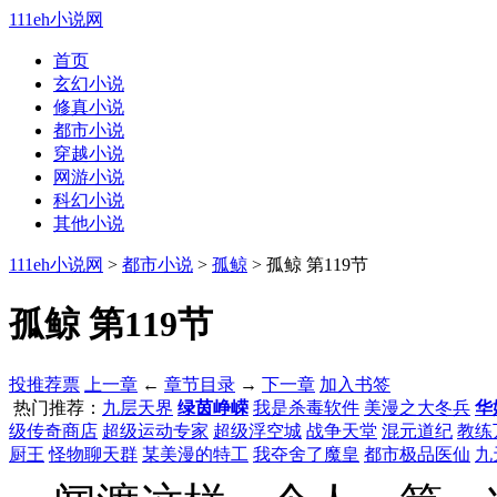
111eh小说网
首页
玄幻小说
修真小说
都市小说
穿越小说
网游小说
科幻小说
其他小说
111eh小说网
>
都市小说
>
孤鲸
> 孤鲸 第119节
孤鲸 第119节
投推荐票
上一章
←
章节目录
→
下一章
加入书签
热门推荐：
九层天界
绿茵峥嵘
我是杀毒软件
美漫之大冬兵
华
级传奇商店
超级运动专家
超级浮空城
战争天堂
混元道纪
教练
厨王
怪物聊天群
某美漫的特工
我夺舍了魔皇
都市极品医仙
九