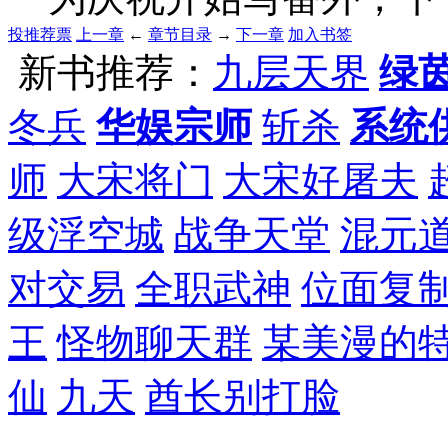
投推荐票
上一章
←
章节目录
→
下一章
加入书签
新书推荐：
九层天界
绿
冬兵
华娱宗师
斩杀
系统
师
大宋将门
大宋好屠夫
级浮空城
战争天堂
混元
对交易
全职武神
位面复
王
怪物聊天群
某美漫的
仙
九天
酋长别打脸