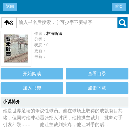
返回
首页
书名
作者：
林海听涛
分类：
状态：0
更新：
最新：
开始阅读
查看目录
加入书架
点击下载
小说简介
他是世界足坛的争议性球员。他在球场上取得的成就有目共
睹，但同时他冲动嚣张招人讨厌，他推搡主裁判，挑衅对手，
引发斗殴…… 他让主裁判头疼，他让对手的后...