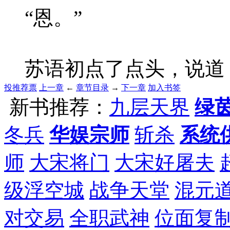
“恩。”
苏语初点了点头，说道：
投推荐票
上一章
←
章节目录
→
下一章
加入书签
新书推荐：
九层天界
绿
冬兵
华娱宗师
斩杀
系统
师
大宋将门
大宋好屠夫
级浮空城
战争天堂
混元
对交易
全职武神
位面复