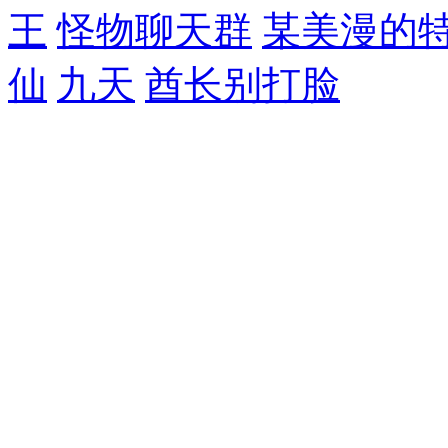
王
怪物聊天群
某美漫的
仙
九天
酋长别打脸