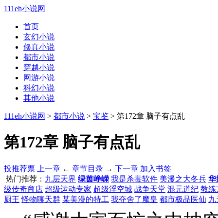
111eh小说网
首页
玄幻小说
修真小说
都市小说
穿越小说
网游小说
科幻小说
其他小说
111eh小说网
>
都市小说
>
宝鉴
> 第172章 脑子有点乱
第172章 脑子有点乱
投推荐票
上一章
←
章节目录
→
下一章
加入书签
热门推荐：
九层天界
绿茵峥嵘
我是杀毒软件
美漫之大冬兵
华
级传奇商店
超级运动专家
超级浮空城
战争天堂
混元道纪
教练
厨王
怪物聊天群
某美漫的特工
我夺舍了魔皇
都市极品医仙
九