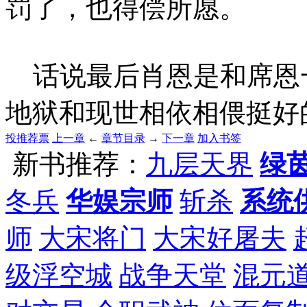
罚了，也得偿所愿。
话说最后肖恩是和席恩
地狱和现世相依相偎挺好
投推荐票
上一章
←
章节目录
→
下一章
加入书签
新书推荐：
九层天界
绿
冬兵
华娱宗师
斩杀
系统
师
大宋将门
大宋好屠夫
级浮空城
战争天堂
混元