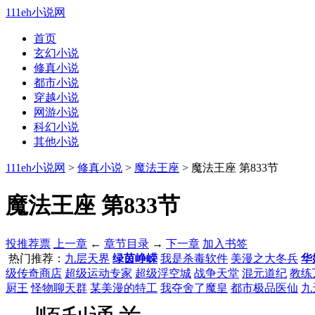
111eh小说网
首页
玄幻小说
修真小说
都市小说
穿越小说
网游小说
科幻小说
其他小说
111eh小说网
>
修真小说
>
魔法王座
> 魔法王座 第833节
魔法王座 第833节
投推荐票
上一章
←
章节目录
→
下一章
加入书签
热门推荐：
九层天界
绿茵峥嵘
我是杀毒软件
美漫之大冬兵
华
级传奇商店
超级运动专家
超级浮空城
战争天堂
混元道纪
教练
厨王
怪物聊天群
某美漫的特工
我夺舍了魔皇
都市极品医仙
九